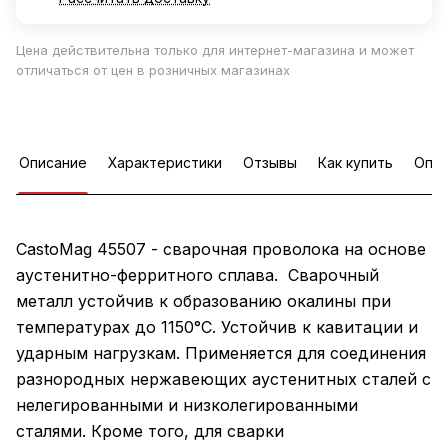
Цена действительна только для интернет-магазина и может
отличаться от цен в розничных магазинах
Описание
Характеристики
Отзывы
Как купить
Опла
CastoMag 45507 - сварочная проволока на основе
аустенитно-ферритного сплава. Сварочный
металл устойчив к образованию окалины при
температурах до 1150°С. Устойчив к кавитации и
ударным нагрузкам. Применяется для соединения
разнородных нержавеющих аустенитных сталей с
нелегированными и низколегированными
сталями. Кроме того, для сварки