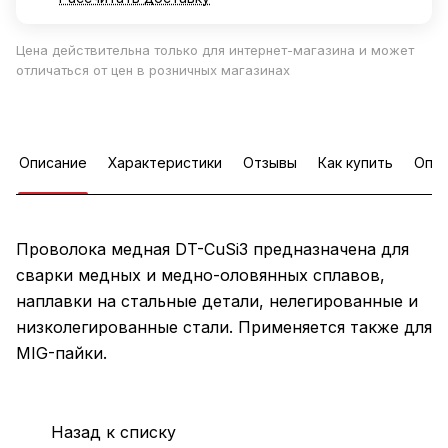
Цена действительна только для интернет-магазина и может
отличаться от цен в розничных магазинах
Описание
Характеристики
Отзывы
Как купить
Опла
Проволока медная DT-CuSi3 предназначена для
сварки медных и медно-оловянных сплавов,
наплавки на стальные детали, нелегированные и
низколегированные стали. Применяется также для
MIG-пайки.
Назад к списку