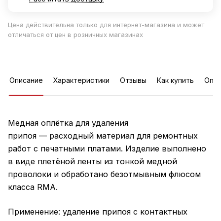
Цена действительна только для интернет-магазина и может
отличаться от цен в розничных магазинах
Описание
Характеристики
Отзывы
Как купить
Опла
Медная оплётка для удаления
припоя — расходный материал для ремонтных
работ с печатными платами. Изделие выполнено
в виде плетёной ленты из тонкой медной
проволоки и обработано безотмывным флюсом
класса RMA.
Применение: удаление припоя с контактных