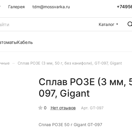
+7495
г
Галерея
tdm@mossvarka.ru
Каталог
втоматы
Кабель
–
очные
Сплав РОЗЕ (3 мм, 50 г, без канифоли), GT-097, Gigant
Сплав РОЗЕ (3 мм, 5
097, Gigant
0
Нет отзывов
Арт.
GT-097
Сплав РОЗЕ 50 г Gigant GT-097