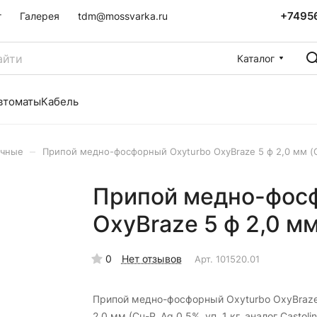
+7495
г
Галерея
tdm@mossvarka.ru
Каталог
втоматы
Кабель
–
очные
Припой медно-фосфорный Oxyturbo OxyBraze 5 ф 2,0 мм (Cu-
Припой медно-фос
OxyBraze 5 ф 2,0 мм 
0
Нет отзывов
Арт.
101520.01
Припой медно-фосфорный Oxyturbo OxyBraze
2,0 мм (Cu-P, Ag 0,5%, уп. 1 кг, аналог Castolin