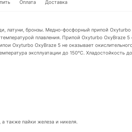
упить
Оплата
Доставка
ди, латуни, бронзы. Медно-фосфорный припой Oxyturb
температурой плавления. Припой Oxyturbo OxyBraze 5 
ипои Oxyturbo OxyBraze 5 не оказывает окислительного
емпература эксплуатации до 150°С. Хладостойкость до
 а также пайки железа и никеля.