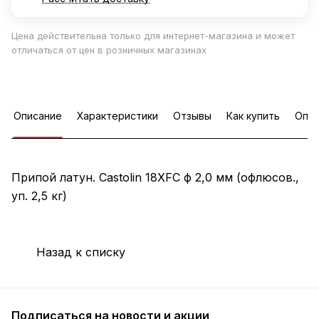
Цена действительна только для интернет-магазина и может
отличаться от цен в розничных магазинах
Описание
Характеристики
Отзывы
Как купить
Опла
Припой латун. Castolin 18XFC ф 2,0 мм (офлюсов.,
уп. 2,5 кг)
Назад к списку
Подписаться
на новости и акции