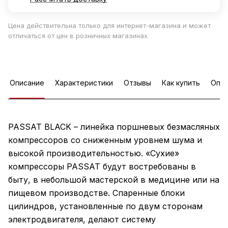
Цена действительна только для интернет-магазина и может
отличаться от цен в розничных магазинах
Описание
Характеристики
Отзывы
Как купить
Опла
PASSAT BLACK – линейка поршневых безмасляных
компрессоров со сниженным уровнем шума и
высокой производительностью. «Сухие»
компрессоры PASSAT будут востребованы в
быту, в небольшой мастерской в медицине или на
пищевом производстве. Спаренные блоки
цилиндров, установленные по двум сторонам
электродвигателя, делают систему