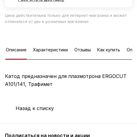
Цена действительна только для интернет-магазина и может
отличаться от цен в розничных магазинах
Описание
Характеристики
Отзывы
Как купить
Опла
Катод предназначен для плазмотрона ERGOCUT
A101/141, Трафимет
Назад к списку
Подписаться
на новости и акции