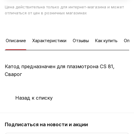
Цена действительна только для интернет-магазина и может
отличаться от цен в розничных магазинах
Описание
Характеристики
Отзывы
Как купить
Опла
Катод предназначен для плазмотрона СS 81,
Сварог
Назад к списку
Подписаться
на новости и акции