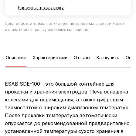
Рассчитать доставку
Цена действительна только для интернет-магазина и может
отличаться от цен в розничных магазинах
Описание
Характеристики
Отзывы
Как купить
Опла
ESAB SDE-100 - это большой контейнер для
прокалки и хранения электродов. Печь оснащена
колесами для перемещения, а также цифровым
термостатом с широким диапазоном температур.
После прокалки температура автоматически
опускается до рекомендованной предварительно
установленной температуры сухого хранения в