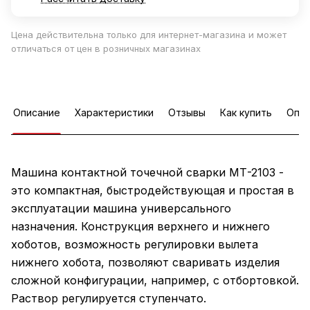
Цена действительна только для интернет-магазина и может
отличаться от цен в розничных магазинах
Описание
Характеристики
Отзывы
Как купить
Опла
Машина контактной точечной сварки МТ-2103 -
это компактная, быстродействующая и простая в
эксплуатации машина универсального
назначения. Конструкция верхнего и нижнего
хоботов, возможность регулировки вылета
нижнего хобота, позволяют сваривать изделия
сложной конфигурации, например, с отбортовкой.
Раствор регулируется ступенчато.