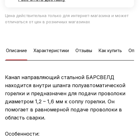
Цена действительна только для интернет-магазина и может
отличаться от цен в розничных магазинах
Описание
Характеристики
Отзывы
Как купить
Опла
Канал направляющий стальной БАРСВЕЛД
находится внутри шланга полуавтоматической
горелки и предназначен для подачи проволоки
диаметром 1,2 – 1,6 мм к соплу горелки. Он
помогает в равномерной подаче проволоки в
область сварки.
Особенности: