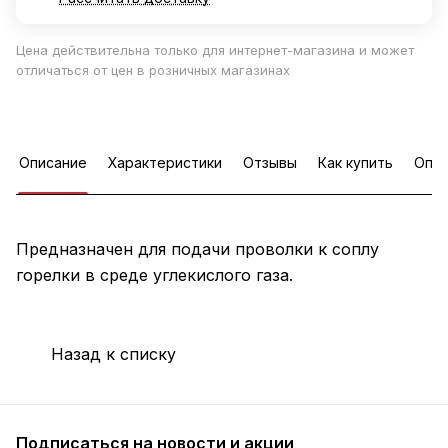
Цена действительна только для интернет-магазина и может
отличаться от цен в розничных магазинах
Описание
Характеристики
Отзывы
Как купить
Опла
Предназначен для подачи проволки к соплу
горелки в среде углекислого газа.
Назад к списку
Подписаться
на новости и акции