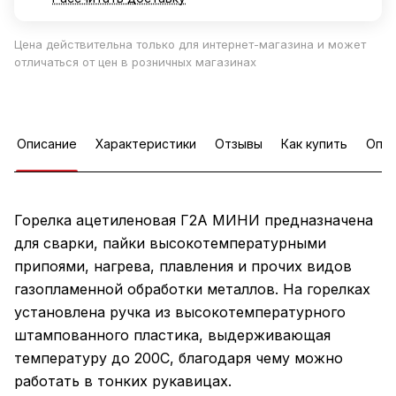
Цена действительна только для интернет-магазина и может
отличаться от цен в розничных магазинах
Описание
Характеристики
Отзывы
Как купить
Опла
Горелка ацетиленовая Г2А МИНИ предназначена
для сварки, пайки высокотемпературными
припоями, нагрева, плавления и прочих видов
газопламенной обработки металлов. На горелках
установлена ручка из высокотемпературного
штампованного пластика, выдерживающая
температуру до 200С, благодаря чему можно
работать в тонких рукавицах.