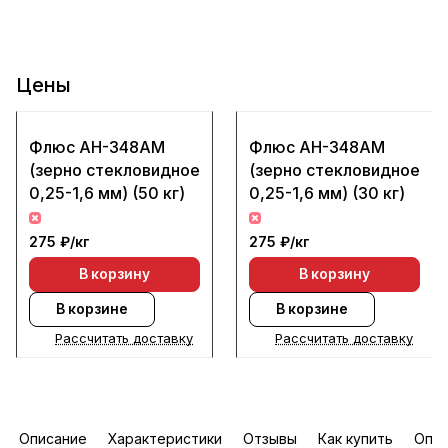
Цены
Флюс АН-348АМ
Флюс АН-348АМ
(зерно стекловидное
(зерно стекловидное
0,25-1,6 мм) (50 кг)
0,25-1,6 мм) (30 кг)
275 ₽/
кг
275 ₽/
кг
В корзину
В корзину
В корзине
В корзине
Рассчитать доставку
Рассчитать доставку
Описание
Характеристики
Отзывы
Как купить
Опла