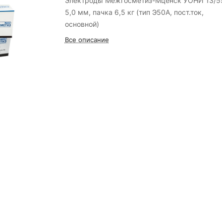
Электроды Межгосметиз-Мценск УОНИ 13/5
5,0 мм, пачка 6,5 кг (тип Э50А, пост.ток,
основной)
Все описание