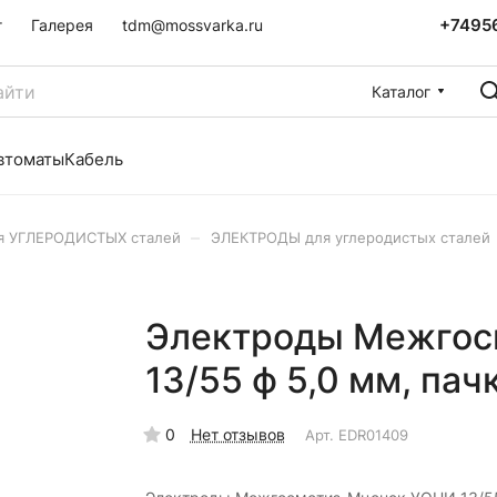
+7495
г
Галерея
tdm@mossvarka.ru
Каталог
втоматы
Кабель
–
я УГЛЕРОДИСТЫХ сталей
ЭЛЕКТРОДЫ для углеродистых сталей
Электроды Межгос
13/55 ф 5,0 мм, пачк
0
Нет отзывов
Арт.
EDR01409