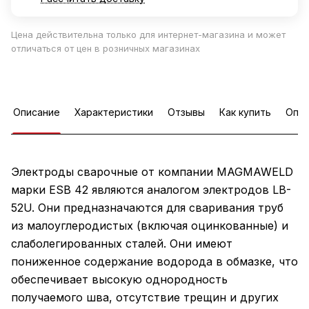
Цена действительна только для интернет-магазина и может
отличаться от цен в розничных магазинах
Описание
Характеристики
Отзывы
Как купить
Опла
Электроды сварочные от компании MAGMAWELD
марки ESB 42 являются аналогом электродов LB-
52U. Они предназначаются для сваривания труб
из малоуглеродистых (включая оцинкованные) и
слаболегированных сталей. Они имеют
пониженное содержание водорода в обмазке, что
обеспечивает высокую однородность
получаемого шва, отсутствие трещин и других