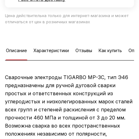
Цена действительна только для интернет-магазина и может
отличаться от цен в розничных магазинах
Описание
Характеристики
Отзывы
Как купить
Опла
Сварочные электроды TIGARBO МР-3С, тип Э46
предназначены для ручной дуговой сварки
простых и ответственных конструкций из
углеродистых и низколегированных марок сталей
всех групп и степеней раскисления с пределом
прочности 460 МПа и толщиной от 3 до 20 мм.
Возможна сварка во всех пространственных
положениях независимо от полярности,