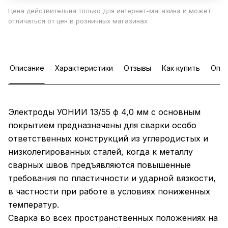
Цена действительна только для интернет-магазина и может
отличаться от цен в розничных магазинах
Описание
Характеристики
Отзывы
Как купить
Опла
Электроды УОНИИ 13/55 ф 4,0 мм с основным
покрытием предназначены для сварки особо
ответственных конструкций из углеродистых и
низколегированных сталей, когда к металлу
сварных швов предъявляются повышенные
требования по пластичности и ударной вязкости,
в частности при работе в условиях пониженных
температур.
Сварка во всех пространственных положениях на