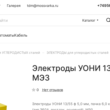
+7495
г
Галерея
tdm@mossvarka.ru
Каталог
втоматы
Кабель
–
я УГЛЕРОДИСТЫХ сталей
ЭЛЕКТРОДЫ для углеродистых сталей
Электроды УОНИ 13/5
МЭЗ
0
Нет отзывов
Электроды УОНИ 13/55 ф 5,0 мм, пачка 6,0 к
(тип Э50А, пост.ток, основной), МЭЗ