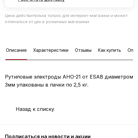
Цена действительна только для интернет-магазина и может
отличаться от цен в розничных магазинах
Описание
Характеристики
Отзывы
Как купить
Опла
Рутиловые электроды АНО-21 от ESAB диаметром
3мм упакованы в пачки по 2,5 кг.
Назад к списку
Подписаться
на новости и акции