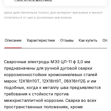
Цена действительна только для интернет-магазина и может
отличаться от цен в розничных магазинах
Описание
Характеристики
Отзывы
Как купить
Опла
Сварочные электроды МЭЗ ЦЛ-11 ф 3,0 мм
предназначены для ручной дуговой сварки
коррозионностойких хромоникелевых сталей
марок: 12Х18Н10Т, 12Х18Н9Т, 08Х18Н12Б и им
подобных, когда к металлу шва предъявляются
требования к стойкости против
межкристаллитной коррозии. Сварка во всех
пространственных положениях, кроме