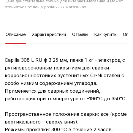
Цена действительна только для интернет-магазина и может
отличаться от цен в розничных магазинах
Описание
Характеристики
Отзывы
Как купить
Опла
Capilla 308 L RU ф 3,25 мм, пачка 1 кг - электрод с
рутиловоосновным покрытием для сварки
коррозионностойких аустенитных Cr-Ni сталей с
особо низким содержанием углерода.
Применяется для сварных соединений,
работающих при температуре от -196°С до 350°C.
Пространственное положение сварки: все (кроме
вертикального – сверху вниз).
Режимы прокалки: 300 °C в течение 2 часов.