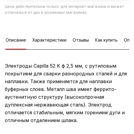
Цена действительна только для интернет-магазина и может
отличаться от цен в розничных магазинах
Описание
Характеристики
Отзывы
Как купить
Опла
Электроды Capilla 52 K ф 2,5 мм, с рутиловым
покрытием для сварки разнородных сталей и для
наплавки. Также применяется для наплавки
буферных слоев. Металл шва имеет феррито-
аустенитную структуру (высокопрочная
дуплексная нержавеющая сталь). Электрод
отличается стабильным, мягким горением дуги и
отличным отделением шлака.