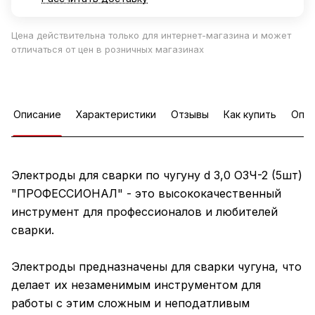
Цена действительна только для интернет-магазина и может
отличаться от цен в розничных магазинах
Описание
Характеристики
Отзывы
Как купить
Опла
Электроды для сварки по чугуну d 3,0 ОЗЧ-2 (5шт)
"ПРОФЕССИОНАЛ" - это высококачественный
инструмент для профессионалов и любителей
сварки.
Электроды предназначены для сварки чугуна, что
делает их незаменимым инструментом для
работы с этим сложным и неподатливым