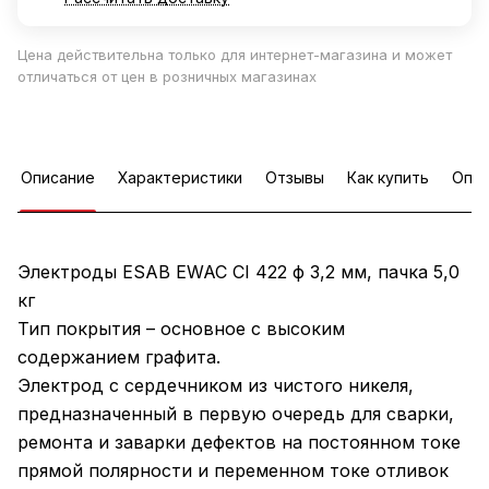
Цена действительна только для интернет-магазина и может
отличаться от цен в розничных магазинах
Описание
Характеристики
Отзывы
Как купить
Опла
Электроды ESAB EWAC CI 422 ф 3,2 мм, пачка 5,0
кг
Тип покрытия – основное с высоким
содержанием графита.
Электрод с сердечником из чистого никеля,
предназначенный в первую очередь для сварки,
ремонта и заварки дефектов на постоянном токе
прямой полярности и переменном токе отливок