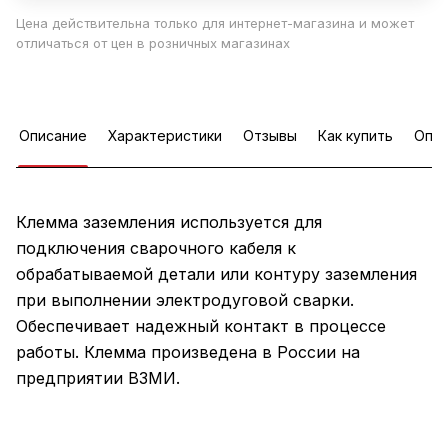
Цена действительна только для интернет-магазина и может
отличаться от цен в розничных магазинах
Описание
Характеристики
Отзывы
Как купить
Опла
Клемма заземления используется для
подключения сварочного кабеля к
обрабатываемой детали или контуру заземления
при выполнении электродуговой сварки.
Обеспечивает надежный контакт в процессе
работы. Клемма произведена в России на
предприятии ВЗМИ.