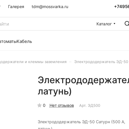
+7495
г
Галерея
tdm@mossvarka.ru
Каталог
втоматы
Кабель
–
додержатели и клеммы заземления
Электрододержатель ЭД-50 С
Электрододержател
латунь)
0
Нет отзывов
Арт.
ЭД500
Электрододержатель ЭД-50 Сатурн (500 А,
латунь)