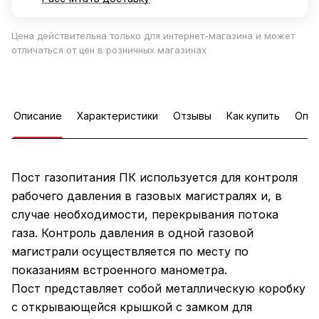
Цена действительна только для интернет-магазина и может
отличаться от цен в розничных магазинах
Описание
Характеристики
Отзывы
Как купить
Опла
Пост газопитания ПК используется для контроля
рабочего давления в газовых магистралях и, в
случае необходимости, перекрывания потока
газа. Контроль давления в одной газовой
магистрали осуществляется по месту по
показаниям встроенного манометра.
Пост представляет собой металлическую коробку
с открывающейся крышкой с замком для