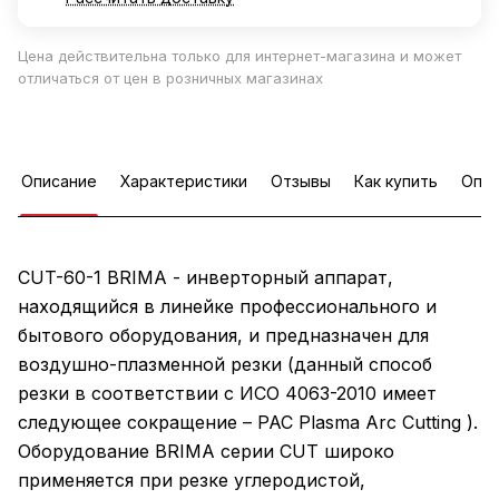
Цена действительна только для интернет-магазина и может
отличаться от цен в розничных магазинах
Описание
Характеристики
Отзывы
Как купить
Опла
CUT-60-1 BRIMA - инверторный аппарат,
находящийся в линейке профессионального и
бытового оборудования, и предназначен для
воздушно-плазменной резки (данный способ
резки в соответствии с ИСО 4063-2010 имеет
следующее сокращение – PAC Plasma Arc Cutting ).
Оборудование BRIMA серии CUT широко
применяется при резке углеродистой,