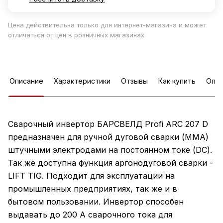
Цена действительна только для интернет-магазина и может
отличаться от цен в розничных магазинах
Описание
Характеристики
Отзывы
Как купить
Опла
Сварочный инвертор БАРСВЕЛД Profi ARC 207 D
предназначен для ручной дуговой сварки (MMA)
штучными электродами на постоянном токе (DC).
Так же доступна функция аргонодуговой сварки -
LIFT TIG. Подходит для эксплуатации на
промышленных предприятиях, так же и в
бытовом пользовании. Инвертор способен
выдавать до 200 А сварочного тока для